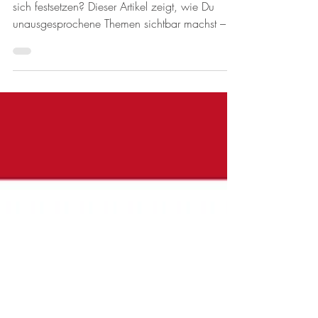
ansprechen – was unter
der Oberfläche wirkt,
sichtbar machen.
Spannungen im Team ansprechen, bevor sie
sich festsetzen? Dieser Artikel zeigt, wie Du
unausgesprochene Themen sichtbar machst –
mit dem SAFARI-Modell als einfacher Merkhilfe,
einem echten Praxisbeispiel und konkreten
Gesprächsimpulsen. Für Führungskräfte, die
Klarheit und psychologische Sicherheit fördern
möchten – bevor der rosa Elefant den ganzen
Raum einnimmt.