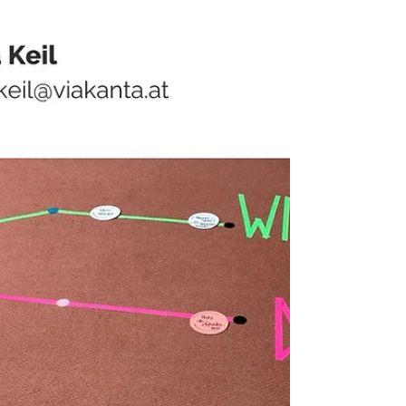
der rosa Elefant. In diesem Blogbeitrag erfährst
Du, wie unterschwellige Teamkonflikte entstehen,
was sie kosten – und wie Du als Führungskraft
Spannungen frühzeitig erkennst und klärst. Mit
Humor, Tiefgang und einem Escape-the-Room-
Format, das Teams bewegt, bevor’s kracht.