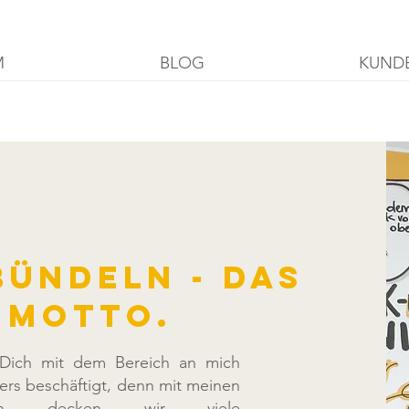
M
BLOG
KUND
bündeln - das
n Motto.
 Dich mit dem Bereich an mich
rs beschäftigt, denn mit meinen
r:innen decken wir viele