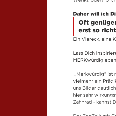
Wenig, oder? Oft l
Daher will ich 
Oft genügen
erst so rich
Ein Viereck, eine 
Lass Dich inspirie
MERKwürdig eben
 „Merkwürdig“ ist nicht die kleine Schwester von „Absonderlich“, sondern 
vielmehr ein Präd
uns Bilder deutlic
hier sehr wirkungs
Zahnrad - kannst Du