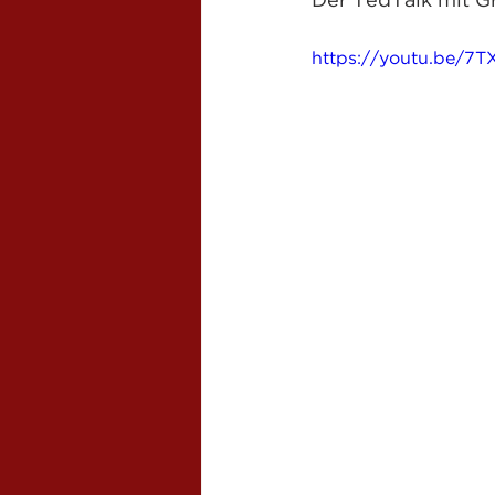
Der TedTalk mit G
https://youtu.be/7