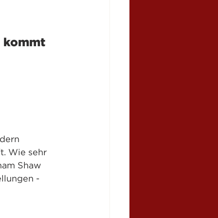
e kommt 
. Wie sehr 
aham Shaw 
llungen - 