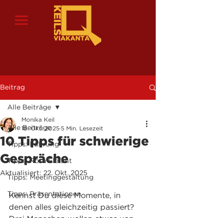
Beitrag
Alle Beiträge
Monika Keil
Alle Beiträge
18. Okt. 2025
5 Min. Lesezeit
10 Tipps für schwierige
Tipps: Führung
Gespräche
Tipps: Rosa Elefant
Aktualisiert:
22. Okt. 2025
Tipps: Meetinggestaltung
Tipps: Präsentationen
Kennst Du diese Momente, in 
denen alles gleichzeitig passiert? 