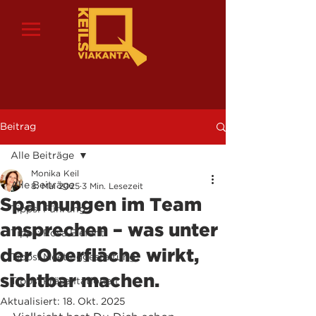
Beitrag
Alle Beiträge
Monika Keil
Alle Beiträge
8. Mai 2025
3 Min. Lesezeit
Spannungen im Team
Tipps: Führung
ansprechen – was unter
Tipps: Rosa Elefant
der Oberfläche wirkt,
Tipps: Meetinggestaltung
sichtbar machen.
Tipps: Präsentationen
Aktualisiert:
18. Okt. 2025