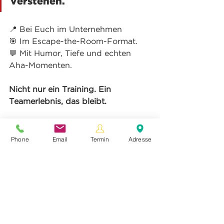
verstehen.
📍 Bei Euch im Unternehmen
🎯 Im Escape-the-Room-Format.
💬 Mit Humor, Tiefe und echten 
Aha-Momenten.
Nicht nur ein Training. Ein 
Teamerlebnis, das bleibt.
📞 Neugierig? 
Phone
Email
Termin
Adresse
Dann sprich mich an: Monika Keil | 
+43 699 118 01 107 | 
monika.keil@viakanta.at