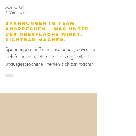
Monika Keil
3 Min. Lesezeit
Spannungen im Team
ansprechen – was unter
der Oberfläche wirkt,
sichtbar machen.
Spannungen im Team ansprechen, bevor sie
sich festsetzen? Dieser Artikel zeigt, wie Du
unausgesprochene Themen sichtbar machst –
mit dem SAFARI-Modell als einfacher Merkhilfe,
einem echten Praxisbeispiel und konkreten
Gesprächsimpulsen. Für Führungskräfte, die
Klarheit und psychologische Sicherheit fördern
möchten – bevor der rosa Elefant den ganzen
Raum einnimmt.