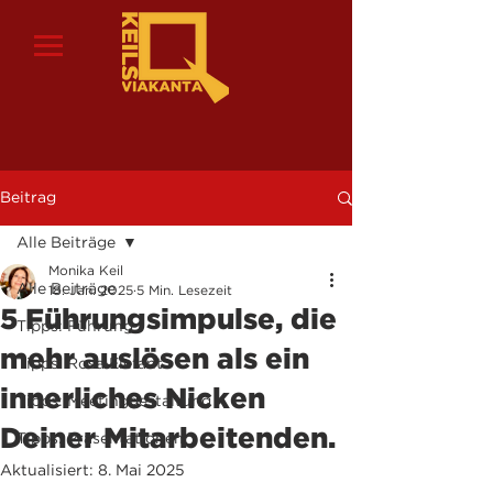
Beitrag
Alle Beiträge
Monika Keil
Alle Beiträge
18. Jan. 2025
5 Min. Lesezeit
5 Führungsimpulse, die
Tipps: Führung
mehr auslösen als ein
Tipps: Rosa Elefant
innerliches Nicken
Tipps: Meetinggestaltung
Deiner Mitarbeitenden.
Tipps: Präsentationen
Aktualisiert:
8. Mai 2025