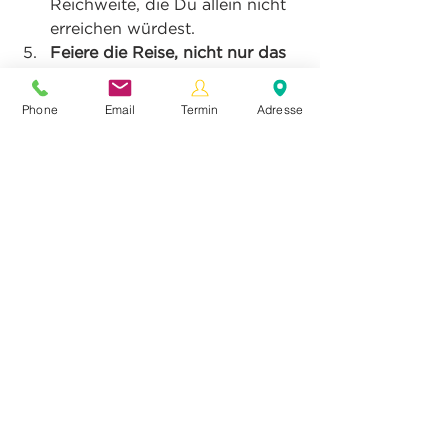
Reichweite, die Du allein nicht 
erreichen würdest.
Feiere die Reise, nicht nur das 
Ziel.
Halte an der Jubelgasse an 
– regelmäßig. Kleine Erfolge zu 
Phone
Email
Termin
Adresse
würdigen gibt Dir und Deinem 
Team die Energie, um 
weiterzumachen.
Was ist Deine nächste 
Haltestelle?
Ich lade Dich ein, Deine eigene 
Linie ICH-DU-WIR zu erkunden:
Bist Du Führungskraft?
 Wo 
siehst Du Dich gerade? Am 
„Kompass Heldenplatz“, um 
Klarheit zu finden? Oder an 
der „Jubelgasse“, um Erfolge 