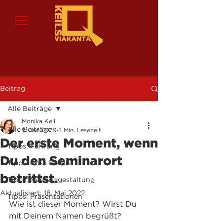
Beitrag
Alle Beiträge
Monika Keil
Alle Beiträge
9. Jan. 2019
3 Min. Lesezeit
Der erste Moment, wenn
Tipps: Führung
Du den Seminarort
Tipps: Rosa Elefant
betrittst.
Tipps: Meetinggestaltung
Aktualisiert:
18. Mai 2022
Tipps: Präsentationen
Wie ist dieser Moment? Wirst Du 
mit Deinem Namen begrüßt?