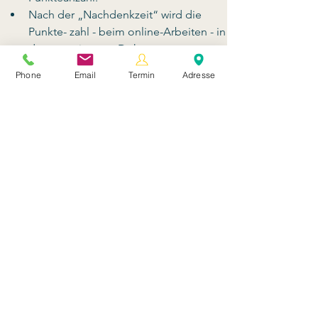
Nach der „Nachdenkzeit“ wird die 
Punkte- zahl - beim online-Arbeiten - in 
das gemeinsame Dokument 
hineingeschrieben. Im Anschluss an die 
Phone
Email
Termin
Adresse
Punktevergabe wird die erreichte 
Punktzahl für die einzelnen Ideen 
zusammengezählt. Nun kann anhand 
der Ergebnisse eine Prioritätenliste 
erstellt werden.
Dein Nutzen
bessere Gewichtung der Ideen bzw.
Antworten
Ideen werden geclustert
schnelleres Verständnis der
unterschiedlichen Prioriäten der
Teilnehmer:innen