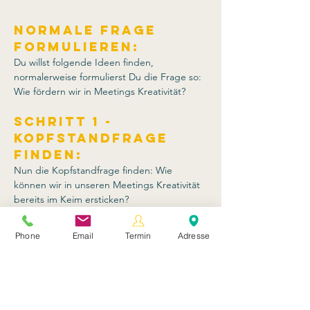
Normale Frage 
formulieren
:
Du willst folgende Ideen finden, 
normalerweise formulierst Du die Frage so: 
Wie fördern wir in Meetings Kreativität? 
Schritt 1 - 
Kopfstandfrage 
finden:
Nun die Kopfstandfrage finden: Wie 
können wir in unseren Meetings Kreativität 
bereits im Keim ersticken?
Schritt 2 - Ideen 
Phone
Email
Termin
Adresse
sammeln:
Zu dieser Kopfstandfrage werden nun 
Ideen gesammelt. Dabei sind speziell auch 
besonders originelle/fantastische Ideen 
willkommen! Quantität vor Qualitat, alles ist 