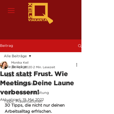
Beitrag
Alle Beiträge
Monika Keil
Alle Beiträge
28. Apr. 2020
2 Min. Lesezeit
Lust statt Frust. Wie
Tipps: Führung
Meetings Deine Laune
Tipps: Rosa Elefant
verbessern!
Tipps: Meetinggestaltung
Aktualisiert:
19. Mai 2022
Tipps: Präsentationen
30 Tipps, die nicht nur deinen 
Arbeitsalltag erfrischen.