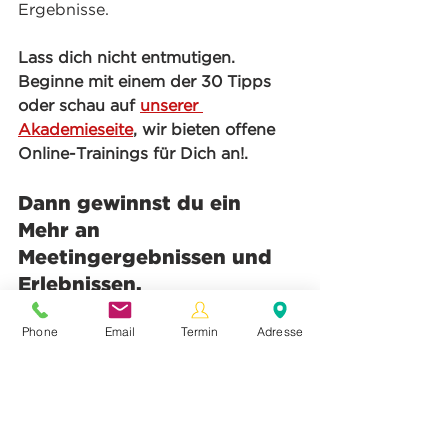
Ergebnisse.
Lass dich nicht entmutigen. 
Beginne mit einem der 30 Tipps 
oder schau auf 
unserer 
Akademieseite
, wir bieten offene 
Online-Trainings für Dich an!.
Dann gewinnst du ein 
Mehr an 
Meetingergebnissen und 
Erlebnissen.
Phone
Email
Termin
Adresse
Deine Teilnehmerinnen gehen 
energiegeladen und mit einem 
klaren Kopf aus dem Meeting.
Du stärkst damit den 
Zusammenhalt und förderst 