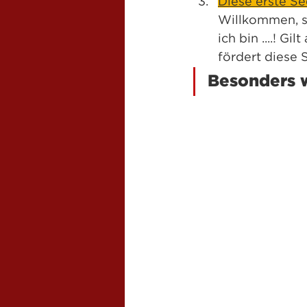
Diese erste Se
Willkommen, sc
ich bin ....! G
fördert diese
Besonders w