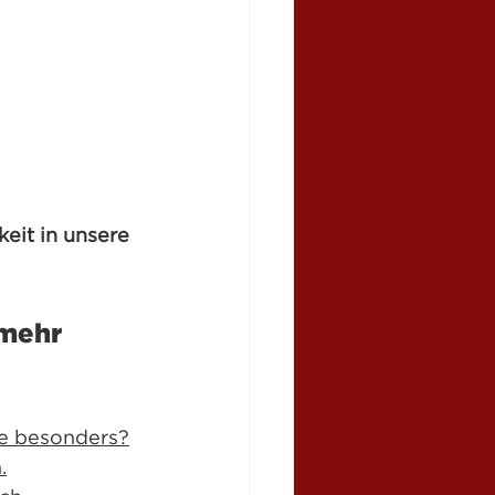
eit in unsere 
 mehr 
de besonders?
.