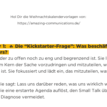
Hol Dir die Weihnachtskalendervorlagen von: 
https://amazing-communications.de/
1:  🔥 Die “Kickstarter-Frage”: Was beschäf
rs? 
der zu offen noch zu eng und begrenzend ist. Sie l
m Kern der Sache vorzudringen und mitzuteilen, w
st. Sie fokussiert und lädt ein, das mitzuteilen, w
die sagt: Lass uns darüber reden, was uns wirklich wi
die eine erstarrte Agenda auflöst, den Small Talk ü
Diagnose vermeidet. 