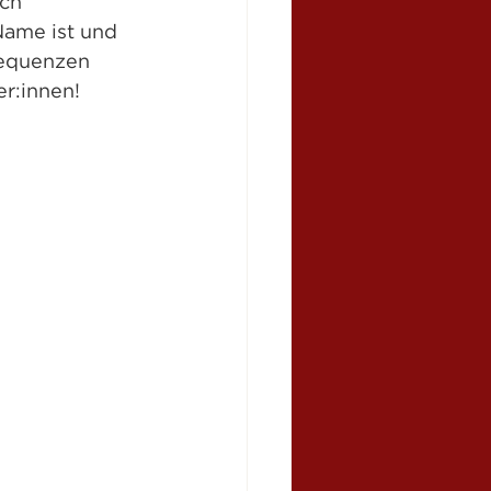
ich 
Name ist und 
-Sequenzen 
r:innen!