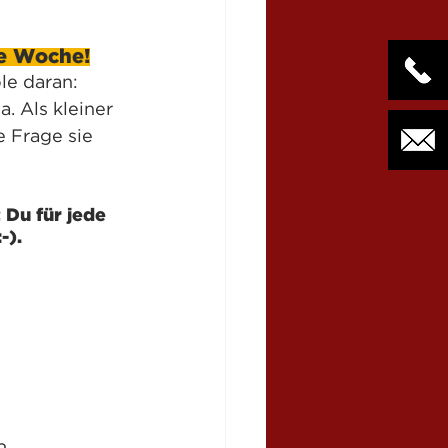
ie Woche!
le daran: 
 Als kleiner 
e Frage sie 
Du für jede 
-).