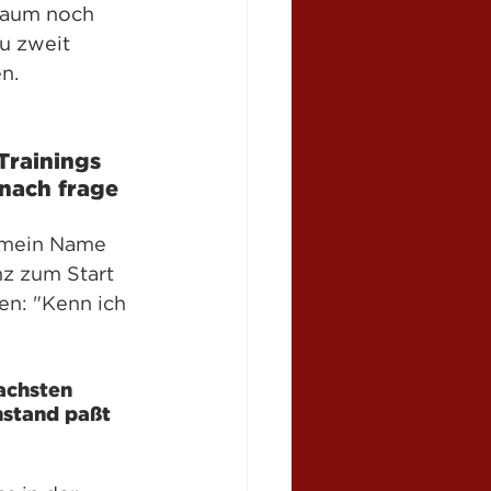
Raum noch 
u zweit 
n.
Trainings 
nach frage 
, mein Name 
nz zum Start 
en: "Kenn ich 
achsten 
nstand paßt 