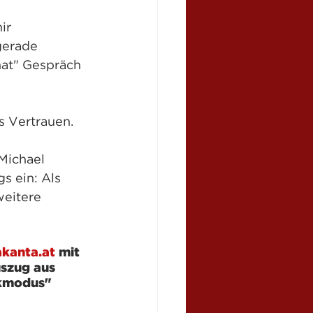
r  
gerade 
hat" Gespräch 
 Vertrauen. 
Michael 
s ein: Als 
weitere 
akanta.at
 mit 
szug aus 
ikmodus" 