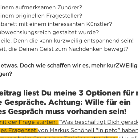
 einem aufmerksamen Zuhörer?
inem originellen Fragesteller?
abarett mit einem interessanten Künstler?
 abwechslungsreich gestaltet wurde?
ile. Denn die kann kurzweilig entspannend sein!
it, die Deinen Geist zum Nachdenken bewegt?
etwas. Doch wie schaffen wir es, mehr kurZWEIligk
gen?
eitrag liest Du meine 3 Optionen für
 Gespräche. Achtung: Wille für ein 
es Gespräch muss vorhanden sein!
it der Frage starten: 
"Was beschäftigt Dich gera
ges Fragenset 
von Markus Schönell "in peto" haben