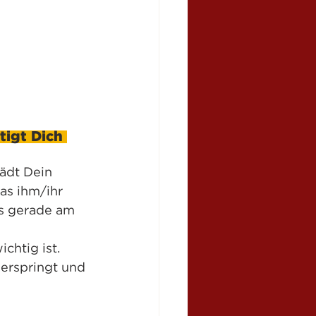
tigt Dich 
ädt Dein 
as ihm/ihr 
as gerade am 
chtig ist. 
berspringt und 