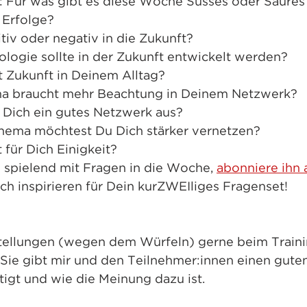
: Für was gibt es diese Woche Süsses oder Saures
 Erfolge? 
itiv oder negativ in die Zukunft?
logie sollte in der Zukunft entwickelt werden?
t Zukunft in Deinem Alltag?
a braucht mehr Beachtung in Deinem Netzwerk?
 Dich ein gutes Netzwerk aus?
ema möchtest Du Dich stärker vernetzen?
 für Dich Einigkeit?
 spielend mit Fragen in die Woche, 
abonniere ihn 
ach inspirieren für Dein kurZWEIliges Fragenset!
stellungen (wegen dem Würfeln) gerne beim Train
Sie gibt mir und den Teilnehmer:innen einen guten 
igt und wie die Meinung dazu ist. 