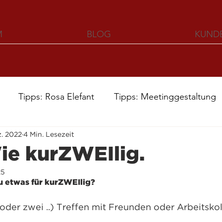
M
BLOG
KUND
Tipps: Rosa Elefant
Tipps: Meetinggestaltung
z. 2022
4 Min. Lesezeit
Wie kurZWEIlig.
25
 etwas für kurZWEIlig?
der zwei ..) Treffen mit Freunden oder Arbeitskol