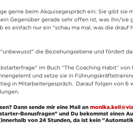
age gerne beim Akquisegespräch ein: Sie gibt sie mi
ein Gegenüber gerade sehr offen ist, was ihn/sie 
b es einfach nur ein "schau ma mal, was die drauf 
t "unbewusst" die Beziehungsebene und fördert das
ckstarterfrage" im Buch “The Coaching Habit” von 
nengelernt und setze sie in Führungskräftetraining
stieg in Mitarbeitergespräch.  Darauf folgen von 6 
lungen. 
sen? Dann sende mir eine Mail an 
monika.keil@vi
kstarter-Bonusfragen" und Du bekommst einen Au
nnerhalb von 24 Stunden, da ist kein "Automat