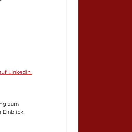
?
auf Linkedin 
ing zum 
Einblick, 