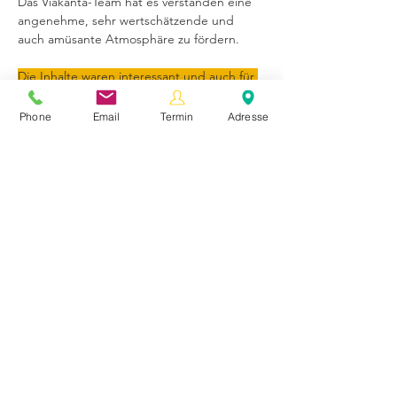
Das Viakanta-Team hat es verstanden eine 
angenehme, sehr wertschätzende und 
auch amüsante Atmosphäre zu fördern.
Die Inhalte waren interessant und auch für 
mich waren neue Ideen und Ansätze dabei.
Phone
Email
Termin
Adresse
Besonders 
hervorheben möchte 
ich die Themen:
Online-Workshop "
MS-Teams ist da 
und JETZT?
" 
1 Tages Präsenz-Workshop 
"
Handmade Business-Präsentationen
"
Kurz gesagt: Gerne wieder.
Inhaberin & Ansprechpartnerin: Monika Keil I
+
43 699 118 01 107
I
monika.keil@viakanta.at
Adresse & Seminarort: Lafnitzstraße 19, 7574