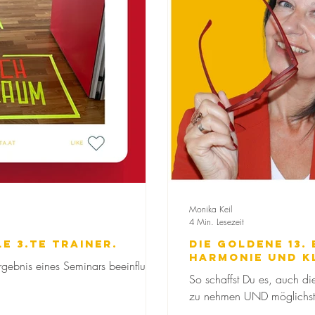
Monika Keil
4 Min. Lesezeit
e 3.te Trainer.
Die goldene 13. 
Harmonie und Kl
gebnis eines Seminars beeinflussen
So schaffst Du es, auch die
zu nehmen UND möglichst 