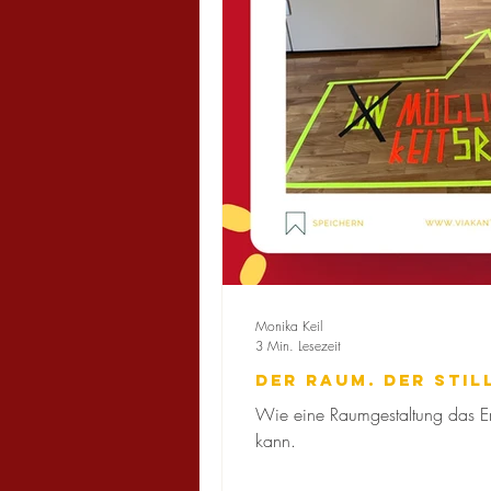
Monika Keil
3 Min. Lesezeit
Der Raum. Der still
Wie eine Raumgestaltung das Er
kann.