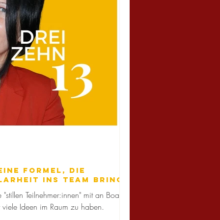
Eine Formel, die
arheit ins Team bringt.
 "stillen Teilnehmer:innen" mit an Board
viele Ideen im Raum zu haben.