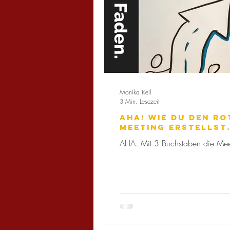
Monika Keil
3 Min. Lesezeit
AHA! Wie Du den ro
Meeting erstellst
AHA. Mit 3 Buchstaben die Mee