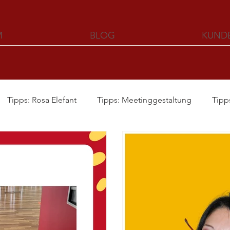
M
BLOG
KUND
Tipps: Rosa Elefant
Tipps: Meetinggestaltung
Tipp