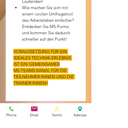
Laufenden!
Wie machen Sie sich mit 
einem coolen Umfragetool 
das Arbeitsleben einfacher? 
Entdecken Sie MS-Forms 
und kommen Sie dadurch 
schneller auf den Punkt!
VORAUSSETZUNG FÜR EIN 
IDEALES TECHNIK-ERLEBNIS 
IST EIN GEMEINSAMER
MS-TEAMS KANAL FÜR DIE 
TEILNEHMER:INNEN UND DIE 
TRAINER:INNEN!
Phone
Email
Termin
Adresse