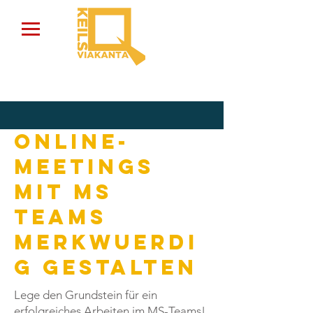
Online-
Meetings
mit MS
Teams
MERKwuerdi
g gestalten
Lege den Grundstein für ein
erfolgreiches Arbeiten im MS-Teams!