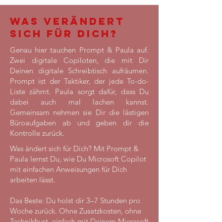
was verändert
sich für dich?
Genau hier tauchen Prompt & Paula auf.
Zwei digitale Copiloten, die mit Dir
Deinen digitale Schreibtisch aufräumen.
Prompt ist der Taktiker, der jede To-do-
Liste zähmt. Paula sorgt dafür, dass Du
dabei auch mal lachen kannst.
Gemeinsam nehmen sie Dir die lästigen
Büroaufgaben ab und geben dir die
Kontrolle zurück.
​​Was ändert sich für Dich? Mit Prompt &
Paula lernst Du, wie Du Microsoft Copilot
mit einfachen Anweisungen für Dich
arbeiten lässt.
Das Beste: Du holst dir 3–7 Stunden pro
Woche zurück. Ohne Zusatzkosten, ohne
Technikfrust, einfach mit Deinem Microsoft