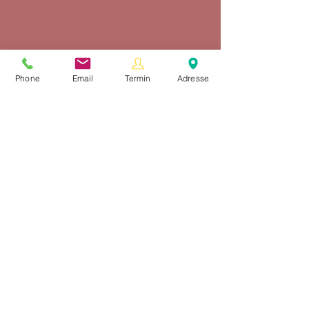
zur Newsletteranmeldung
Phone
Email
Termin
Adresse
Wissen
vermehrt sich
durch Teilen,
aber nicht