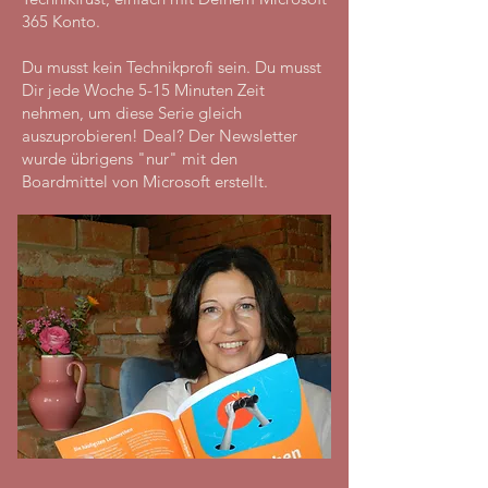
365 Konto.
Du musst kein Technikprofi sein. Du musst
Dir jede Woche 5-15 Minuten Zeit
nehmen, um diese Serie gleich
auszuprobieren! Deal? Der Newsletter
wurde übrigens "nur" mit den
Boardmittel von Microsoft erstellt.