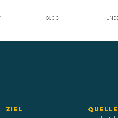
M
BLOG
KUND
Ziel
Quell