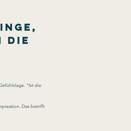
inge, 
 die 
fühlslage. "Ist die 
preation. Das betrifft 