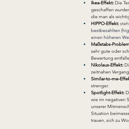
Ikea-Effekt: 
Die Te
geschaffen wurden,
die man als wichtig
HIPPO-Effekt: 
steh
bestbezahlten (hig
einen höheren Wer
Maßstabs-Proble
sehr gute oder sc
Bewertung entfalle
Nikolaus-Effekt:
 D
zeitnahen Vergang
Similar-to-me-Effek
strenger.
Spotlight-Effekt: 
D
wie im negativen S
unserer Mitmensch
Situation beimesse
trauen, sich zu W