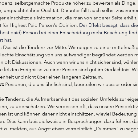
ndenz, selbstgemachte Produkte höher zu bewerten als Dinge,
 ungeachtet ihrer Qualität. Darunter fällt auch selbst zusamm
er einschätzt als Information, die man von anderer Seite erhält.
t für Highest Paid Person's Opinion. 
Der Effekt besagt, dass di
hest paid) Person bei einer Entscheidung mehr Beachtung findet
t hat
.
m
: Das ist die Tendenz zur Mitte. Wir neigen zu einer mittelmäßi
hlechte Einschätzung von uns aufwendiger begründet werden müs
n oft Diskussionen. Auch wenn wir uns nicht sicher sind, wählen 
ie letzten Ereignisse zu einer Person sind gut im Gedächtnis. Wi
enheit und nicht über einen längeren Zeitraum.
t:
 Personen, die uns ähnlich sind, beurteilen wir besser oder s
ie Tendenz, die Aufmerksamkeit des sozialen Umfelds zur eigen
inn, zu überschätzen. Wir vergessen oft, dass unsere Perspektiv
en ist und können daher nicht einschätzen, wieviel Bedeutung
n. Dies kann beispielsweise in Besprechungen dazu führen, dass
ort zu melden, aus Angst etwas vermeintlich „Dummes“ zu sage