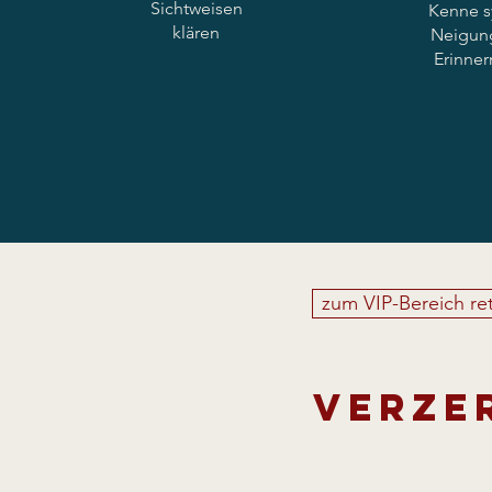
Sichtweisen
Kenne s
klären
Neigun
Erinner
zum VIP-Bereich re
Verze