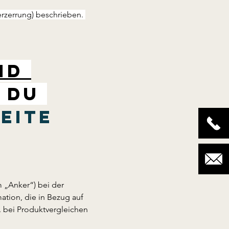
erzerrung) beschrieben. 
nd 
 Du 
eite 
.
„Anker“) bei der 
ation, die in Bezug auf 
 bei Produktvergleichen 