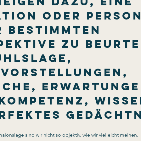
neigen dazu, eine 
ation oder Person
r bestimmten 
pektive zu beurte
ühlslage, 
vorstellungen, 
che, Erwartunge
kompetenz, Wisse
rfektes Gedächtn
aionslage sind wir nicht so objektiv, wie wir vielleicht meinen. 