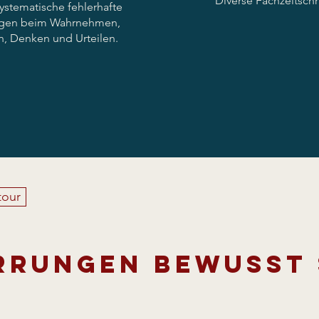
Diverse Fachzeitschri
ystematische fehlerhafte
gen beim Wahrnehmen,
n, Denken und Urteilen.
tour
rrungen bewusst 