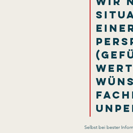
Wir 
Situ
eine
Pers
(Gef
Wert
Wüns
Fach
unpe
Selbst bei bester Inform