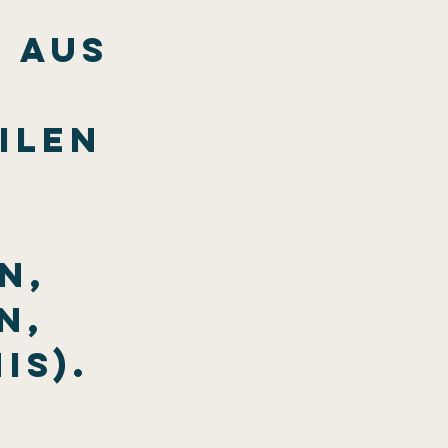
 aus 
ilen 
n, 
n, 
is).