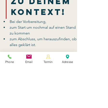
zu Deinem 
Kontext!
Bei der Vorbereitung,
zum Start um nochmal auf einen Stand 
zu kommen
zum Abschluss, um herauszufinden, ob 
alles geklärt ist.
Dein Nutzen
Phone
Email
Termin
Adresse
eine kontinuierliche Verbesserung der
Arbeitsabläufe
Du kannst Raum geben, um Themen im
Team offen anzusprechen
durch diese Fragestellung schätzen wir das
„was ist“ und bemerken „was weg kann“
Ein weitere Facette von der Retrospektive, 
ist die Star-Retrospektive. 