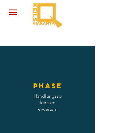
Phase
Handlungssp
ielraum
erweitern