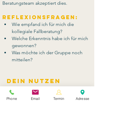
Beratungsteam akzeptiert dies.
Reflexionsfragen:
Wie empfand ich für mich die 
kollegiale Fallberatung?
Welche Erkenntnis habe ich für mich 
gewonnen?
Was möchte ich der Gruppe noch 
mitteilen?
Dein Nutzen
Lösungswege zu erkennen sowie
konkrete Schritte zu entwickeln und
Phone
Email
Termin
Adresse
zugleich eine kooperative Haltung
einzunehmen, die Dir selbst wie auch
zukünftigen KollegInnen im Berufsalltag von
Nutzen sein wird.