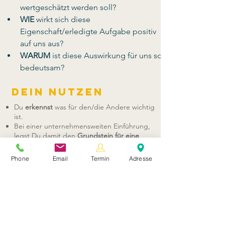
wertgeschätzt werden soll?
WIE 
wirkt sich diese 
Eigenschaft/erledigte Aufgabe positiv 
auf uns aus?
WARUM 
ist diese Auswirkung für uns so 
bedeutsam?
Dein Nutzen
Du
erkennst
was für den/die Andere wichtig
ist.
Bei einer unternehmensweiten Einführung,
legst Du damit den
Grundstein für eine
ganz andere Feedbackkultur
.
Feedback wird "normal"
, Du beugst damit
Phone
Email
Termin
Adresse
Konflikten vor.
In den einzelnen Trainings wirst Du
unterschiedliche Arten erleben. "Pick" Dir
Deine Variante(n) heraus!