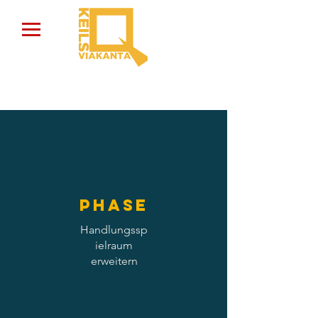
Phase
Handlungssp
ielraum
erweitern