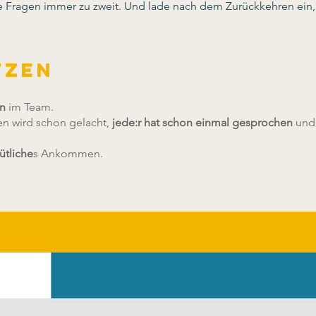
e Fragen immer zu zweit. Und lade nach dem Zurückkehren ein,
tzen
en
im Team.
en wird schon gelacht,
jede:r hat schon einmal gesprochen
und 
ütliche
s Ankommen.