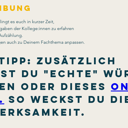
ibung
ngt es euch in kurzer Zeit, 
gaben der Kollege:innen zu erfahren 
Aufzählung. 
gen auch zu Deinem Fachthema anpassen. 
tipp
: Zusätzlich 
st Du "echte" Wü
en oder dieses 
On
.
 So weckst Du di
erksamkeit.