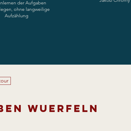
Jakob Chromy
nlernen der Aufgaben
legen, ohne langweilige
Aufzählung
tour
ben wuerfeln