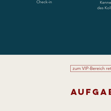
Check-in
Kenne
des Kol
zum VIP-Bereich re
Aufga