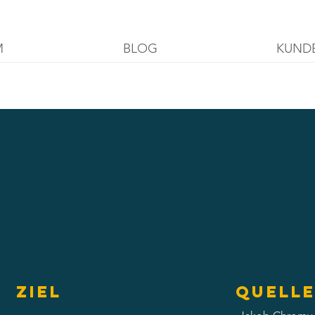
M
BLOG
KUND
Ziel
Quell