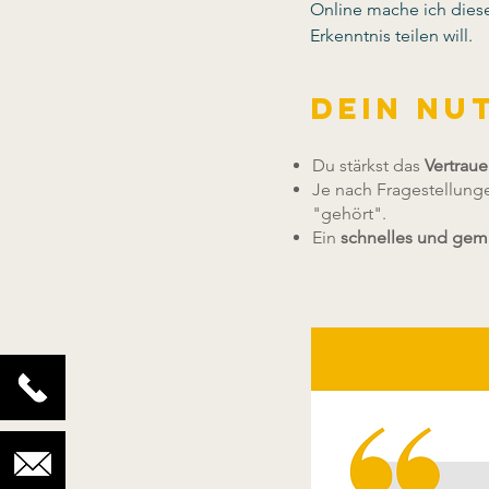
Online mache ich dies
Erkenntnis teilen will. 
Dein Nu
Du stärkst das
Vertrau
Je nach Fragestellung
"gehört".
Ein
schnelles und gem