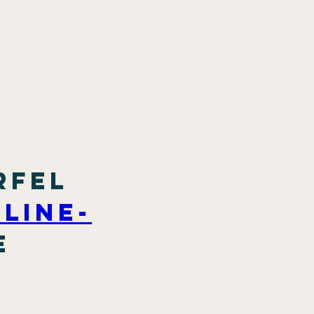
rfel 
line-
e 