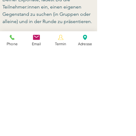
Teilnehmer:innen ein, einen eigenen 
Gegenstand zu suchen (in Gruppen oder 
alleine) und in der Runde zu präsentieren. 
Dein Nutzen
Phone
Email
Termin
Adresse
Die Teilnehmer:innen fühlen sich
wertgeschätzt und haben einen Anteil an
der Gestaltung!
Du gewinnst einen Überblick was Deinen
Teilnehmer:innen noch wichtig ist und
kannst darauf eingehen!