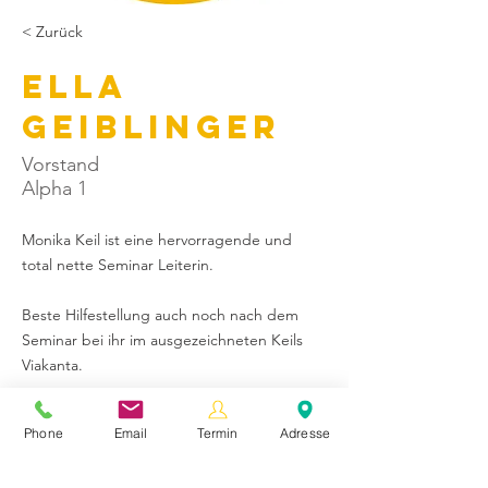
< Zurück
Ella
Geiblinger
Vorstand
Alpha 1
Monika Keil ist eine hervorragende und 
total nette Seminar Leiterin. 
Beste Hilfestellung auch noch nach dem 
Seminar bei ihr im ausgezeichneten Keils 
Viakanta.
Ich und wir von Verein werden ganz sicher 
Phone
Email
Termin
Adresse
eine weitere Veranstaltung beim Keils 
Viakanta buchen. Liebe Monika du bist 