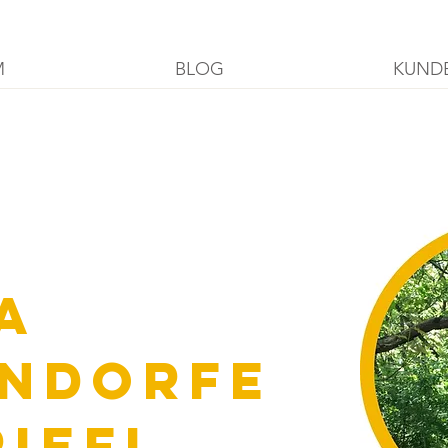
M
BLOG
KUND
a
ndorfe
riefl