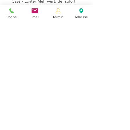
Case - Echter Mehrwert, der sofort
entsteht! 2 Stunden, virtuell - für bis
zu 6 Teilnehmer
Phone
Email
Termin
Adresse
Mehr anzeigen
04.
Microsoft
Copilot
Praxis