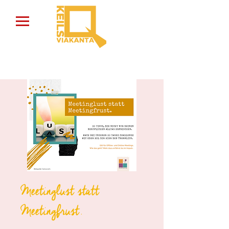
Meetinglust statt
Meetingfrust.