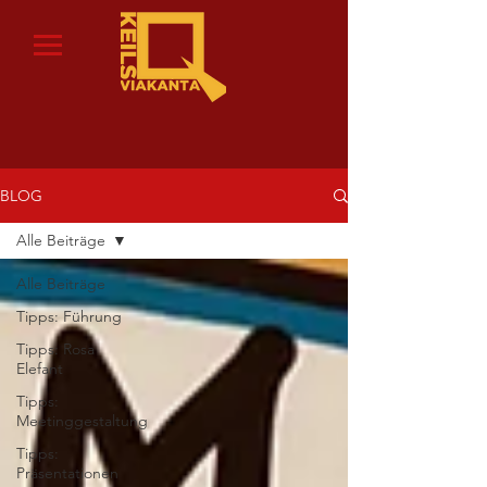
BLOG
Alle Beiträge
Alle Beiträge
Tipps: Führung
Tipps: Rosa
Elefant
Tipps:
Meetinggestaltung
Tipps:
Präsentationen