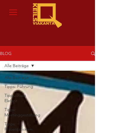
BLOG
Alle Beiträge
Alle Beiträge
Tipps: Führung
Tipps: Rosa
Elefant
Tipps:
Meetinggestaltung
Tipps:
Präsentationen